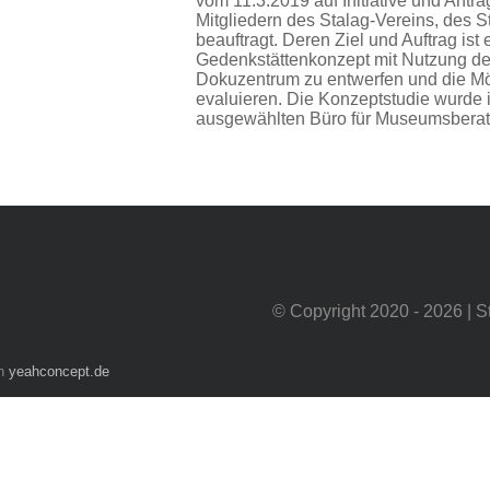
vom 11.3.2019 auf Initiative und Ant
Mitgliedern des Stalag-Vereins, des S
beauftragt. Deren Ziel und Auftrag ist
Gedenkstättenkonzept mit Nutzung der
Dokuzentrum zu entwerfen und die Mö
evaluieren. Die Konzeptstudie wurde
ausgewählten Büro für Museumsberatun
© Copyright 2020 -
2026 | S
ch
yeahconcept.de