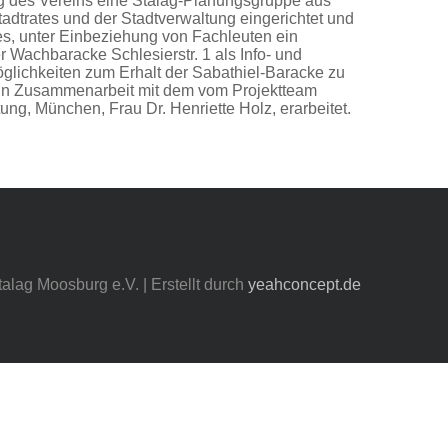
rag des Vereins eine Stalag-Planungsgruppe aus
tadtrates und der Stadtverwaltung eingerichtet und
 es, unter Einbeziehung von Fachleuten ein
 Wachbaracke Schlesierstr. 1 als Info- und
glichkeiten zum Erhalt der Sabathiel-Baracke zu
 in Zusammenarbeit mit dem vom Projektteam
g, München, Frau Dr. Henriette Holz, erarbeitet.
talag Moosburg e.V. | Erstellt durch
yeahconcept.de