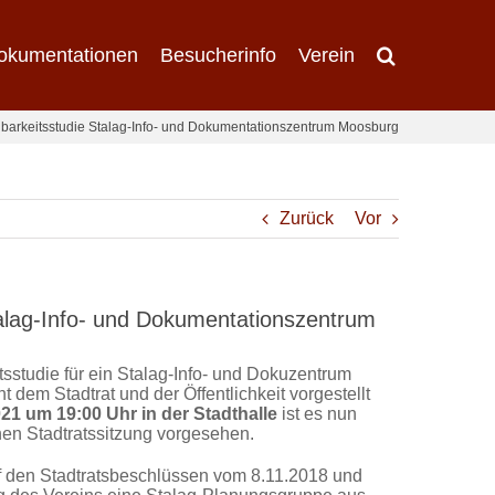
okumentationen
Besucherinfo
Verein
hbarkeitsstudie Stalag-Info- und Dokumentationszentrum Moosburg
Zurück
Vor
talag-Info- und Dokumentationszentrum
tsstudie für ein Stalag-Info- und Dokuzentrum
 dem Stadtrat und der Öffentlichkeit vorgestellt
21 um 19:00 Uhr in der Stadthalle
ist es nun
hen Stadtratssitzung vorgesehen.
f den Stadtratsbeschlüssen vom 8.11.2018 und