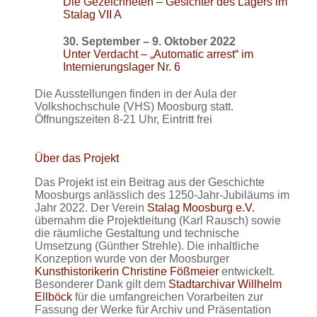
Die Gezeichneten – Gesichter des Lagers im
Stalag VII A
30. September – 9. Oktober 2022
Unter Verdacht – „Automatic arrest“ im
Internierungslager Nr. 6
Die Ausstellungen finden in der Aula der
Volkshochschule (VHS) Moosburg statt.
Öffnungszeiten 8-21 Uhr, Eintritt frei
Über das Projekt
Das Projekt ist ein Beitrag aus der Geschichte
Moosburgs anlässlich des 1250-Jahr-Jubiläums im
Jahr 2022. Der Verein
Stalag Moosburg e.V.
übernahm die Projektleitung (Karl Rausch) sowie
die räumliche Gestaltung und technische
Umsetzung (Günther Strehle). Die inhaltliche
Konzeption wurde von der Moosburger
Kunsthistorikerin Christine Fößmeier
entwickelt.
Besonderer Dank gilt dem
Stadtarchivar Willhelm
Ellböck
für die umfangreichen Vorarbeiten zur
Fassung der Werke für Archiv und Präsentation