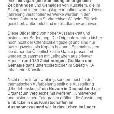
einer
einzigartigen Sammlung an originalen
Zeichnungen
und Gemälden von Künstlern, die im
Stalag und Internierungslager inhaftiert waren. Diese
jahrelang verschollenen Werke wurden in den
letzten Jahren vom Stadtarchivar Wilhelm Ellböck
gesichert, aufbereitet und im Stadtarchiv archiviert.
Diese Bilder sind von hoher Aussagekraft und
historischer Bedeutung. Die Originale wurden bisher
noch nicht der Öffentlichkeit gezeigt und sind nur
auszugsweise als Kopien bekannt. Erstmals sollen
sie daher der Öffentlichkeit in Gänze präsentiert
werden, zusammen mit Leihgaben aus privater
Hand –
rund 180 Zeichnungen, Grafiken und
Gemälde
ganz unterschiedlicher im Stalag VII A
inhaftierter Künstler.
Nicht nur in ihrem Umfang, sondern auch in der
thematischen Aufarbeitung stellt die Ausstellung
„Überlebenskunst“
ein Novum in Deutschland
dar.
Ergänzt um Vergleiche mit weiteren Kunstwerken
und historischen Fotografien eröffnet die Ausstellung
Einblicke in das Kunstschaffen im
Ausnahmezustand wie in das Leben im Lager
.